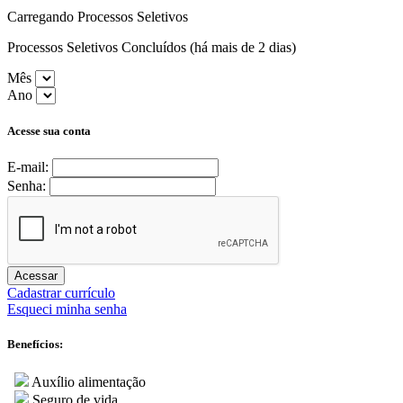
Carregando Processos Seletivos
Processos Seletivos Concluídos (há mais de 2 dias)
Mês
Ano
Acesse sua conta
E-mail:
Senha:
Acessar
Cadastrar currículo
Esqueci minha senha
Benefícios:
Auxílio alimentação
Seguro de vida