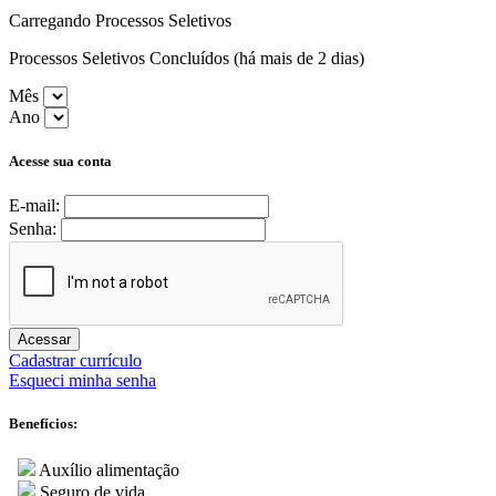
Carregando Processos Seletivos
Processos Seletivos Concluídos (há mais de 2 dias)
Mês
Ano
Acesse sua conta
E-mail:
Senha:
Acessar
Cadastrar currículo
Esqueci minha senha
Benefícios:
Auxílio alimentação
Seguro de vida