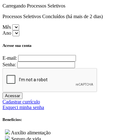
Carregando Processos Seletivos
Processos Seletivos Concluídos (há mais de 2 dias)
Mês
Ano
Acesse sua conta
E-mail:
Senha:
Acessar
Cadastrar currículo
Esqueci minha senha
Benefícios:
Auxílio alimentação
Seguro de vida