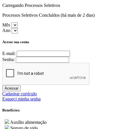
Carregando Processos Seletivos
Processos Seletivos Concluídos (há mais de 2 dias)
Mês
Ano
Acesse sua conta
E-mail:
Senha:
Acessar
Cadastrar currículo
Esqueci minha senha
Benefícios:
Auxílio alimentação
Seguro de vida