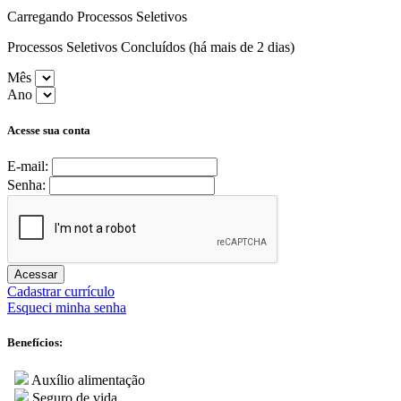
Carregando Processos Seletivos
Processos Seletivos Concluídos (há mais de 2 dias)
Mês
Ano
Acesse sua conta
E-mail:
Senha:
Acessar
Cadastrar currículo
Esqueci minha senha
Benefícios:
Auxílio alimentação
Seguro de vida