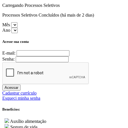
Carregando Processos Seletivos
Processos Seletivos Concluídos (há mais de 2 dias)
Mês
Ano
Acesse sua conta
E-mail:
Senha:
Acessar
Cadastrar currículo
Esqueci minha senha
Benefícios:
Auxílio alimentação
Seguro de vida