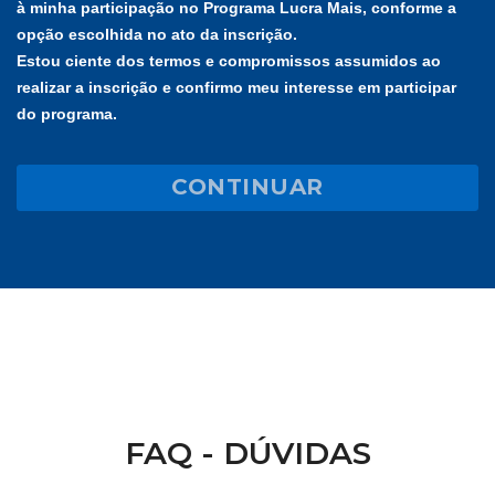
à minha participação no Programa Lucra Mais, conforme a
comunicação, organização e realização do Programa Lucra
opção escolhida no ato da inscrição.
Mais. Essas informações serão utilizadas para enviar
Estou ciente dos termos e compromissos assumidos ao
informações relevantes sobre o evento, tais como
realizar a inscrição e confirmo meu interesse em participar
atualizações, programação, confirmações, entre outros.
do programa.
Armazenamento e Proteção dos Dados Pessoais:
A organização do Programa Lucra Mais se compromete a
CONTINUAR
tomar todas as precauções razoáveis para proteger essas
informações contra acesso não autorizado, perda, uso
indevido ou divulgação.
Retenção dos Dados Pessoais:
Os dados pessoais fornecidos serão armazenados pelo
período necessário para cumprir as finalidades mencionadas
neste termo, de acordo com a legislação aplicável.
Direitos do Titular dos Dados:
FAQ - DÚVIDAS
Reconheço que tenho o direito de solicitar acesso, retificação,
exclusão ou restrição do tratamento dos meus dados