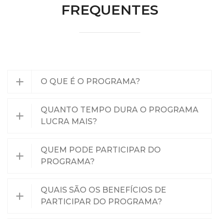
FREQUENTES
pessoais, bem como o direito de revogar este consentimento
a qualquer momento, mediante solicitação por escrito à
organização do programa.
Autorização para Uso de Imagem e Voz
AUTORIZO
expressamente, a utilização da minha imagem e
O QUE É O PROGRAMA?
som, destinada à divulgação para o público em geral e/ou
apenas para uso interno desta instituição, por meio da
internet, televisão, jornal, rádio, inclusive, folhetos em geral
QUANTO TEMPO DURA O PROGRAMA
(encartes, mala-direta, catálogo), folders de apresentação,
LUCRA MAIS?
anúncios em revistas e jornal em geral, home page, cartazes,
e mídia eletrônica.
QUEM PODE PARTICIPAR DO
PROGRAMA?
A presente autorização é concedida a título gratuito,
abrangendo o uso de imagem e som acima mencionados em
todo o território nacional e no exterior.
QUAIS SÃO OS BENEFÍCIOS DE
PARTICIPAR DO PROGRAMA?
Ao assinar este termo, confirmo que li e compreendi as